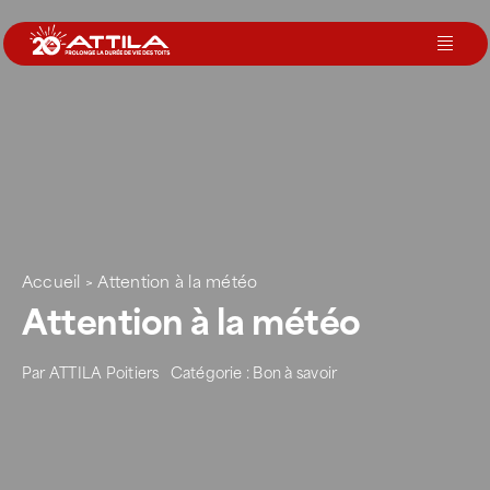
Passer
au
Toggl
contenu
Navig
Le groupe
Nos services
Nos agences
Accueil
>
Attention à la météo
Attention à la météo
Votre toit
Par
ATTILA Poitiers
Catégorie :
Bon à savoir
Rejoignez-nous
Devenir Franchisé