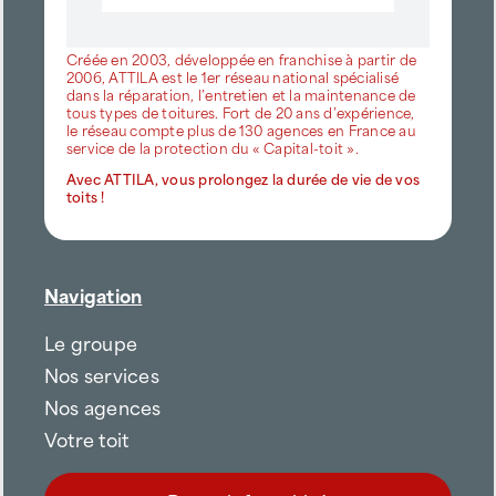
Créée en 2003, développée en franchise à partir de
2006, ATTILA est le 1er réseau national spécialisé
dans la réparation, l’entretien et la maintenance de
tous types de toitures. Fort de 20 ans d’expérience,
le réseau compte plus de 130 agences en France au
service de la protection du « Capital-toit ».
Avec ATTILA, vous prolongez la durée de vie de vos
toits !
Navigation
Le groupe
Nos services
Nos agences
Votre toit