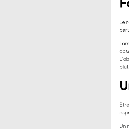
F
Le r
part
Lors
obse
L’ob
plut
U
Être
espr
Un 