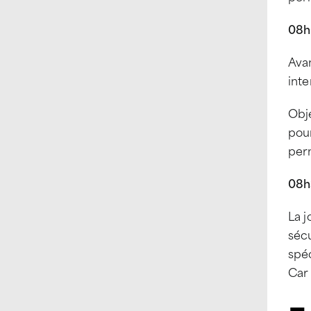
08h
Avan
inte
Obje
pour
perm
08h3
La j
sécu
spéc
Car 