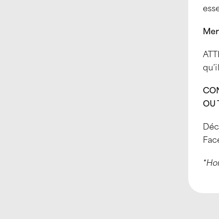
esse
Mer
ATTI
qu’i
CON
OU 
Déco
Fac
*Hor