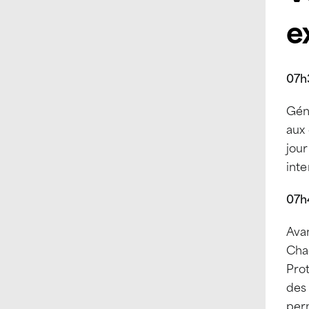
e
07h3
Gén
aux
jour
int
07h4
Avan
Chaq
Prot
des 
per