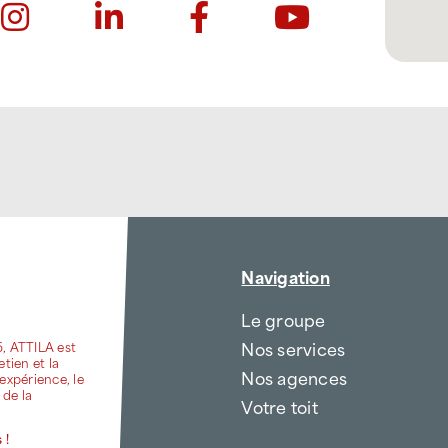
Navigation
Le groupe
Nos services
6, ATTILA est
etien et la
Nos agences
expérience, le
 de la
Votre toit
 !