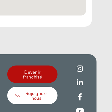
Devenir
franchisé
Rejoignez-
nous