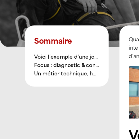
Sommaire
Qua
inte
d’an
Voici l’exemple d’une journée de nos experts de la toiture * :
Focus : diagnostic & conseils
Un métier technique, humain et engagé
V