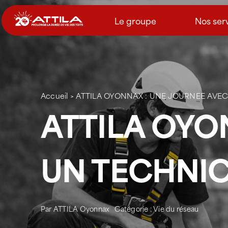
Passer
au
Le groupe
Nos ser
contenu
Accueil
>
ATTILA OYONNAX : UNE JOURNEE AVEC
ATTILA OYO
UN TECHNIC
Par
ATTILA Oyonnax
Catégorie :
Vie du réseau