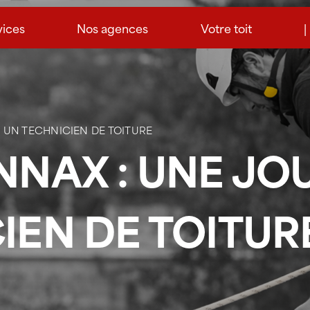
vices
Nos agences
Votre toit
|
 UN TECHNICIEN DE TOITURE
NNAX : UNE JO
IEN DE TOITUR