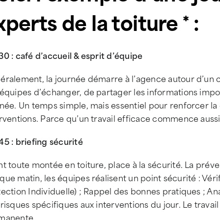
xperts de la toiture * :
0 : caf
é
d
’
accueil & esprit d
’é
quipe
éralement, la journée démarre à l’agence autour d’un 
 équipes d’échanger, de partager les informations impo
née. Un temps simple, mais essentiel pour renforcer la
erventions. Parce qu’un travail efficace commence auss
5 : briefing sécurité
t toute montée en toiture, place à la sécurité. La préve
ue matin, les équipes réalisent un point sécurité : Vér
ection Individuelle) ; Rappel des bonnes pratiques ; An
risques spécifiques aux interventions du jour. Le travai
manente.