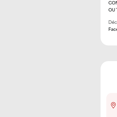
CON
OU 
Déco
Fac