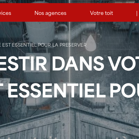
vices
Nos agences
Votre toit
|
E EST ESSENTIEL POUR LA PRESERVER
VESTIR DANS V
T ESSENTIEL PO