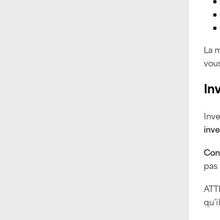
La m
vous
In
Inve
inv
Con
pas 
ATTI
qu’i