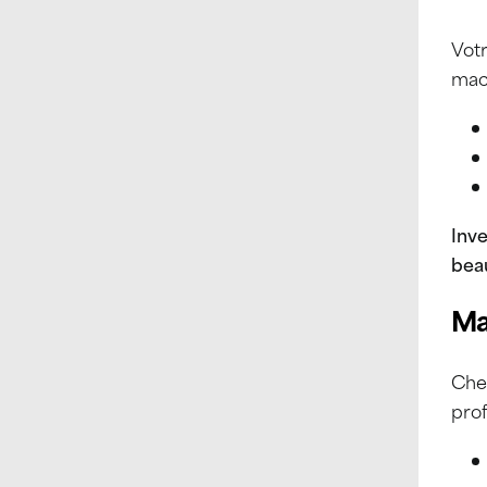
Votr
mac
Inve
bea
Ma
Chez
prof