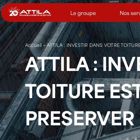
Passer
au
Le groupe
Nos ser
contenu
Accueil
>
ATTILA : INVESTIR DANS VOTRE TOITUR
ATTILA : IN
TOITURE ES
PRESERVER