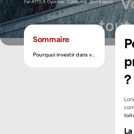
Par
ATTILA Oyonnax
Catégorie :
Bon à savoir
P
Sommaire
Pourquoi investir dans votre toiture professionnelle même si elle est invisible ?
p
?
Lors
com
toit
La