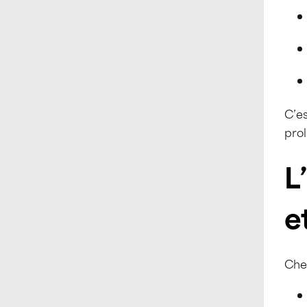
C’e
prol
L
e
Ch