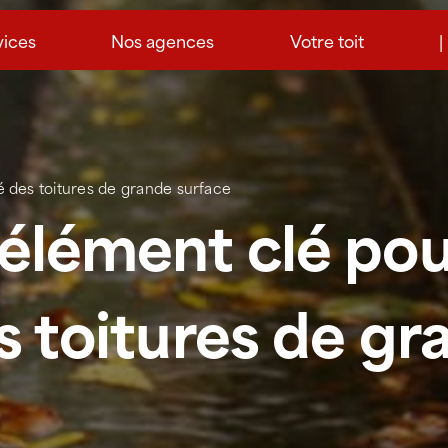
vices
Nos agences
Votre toit
|
té des toitures de grande surface
’élément clé pou
s toitures de g