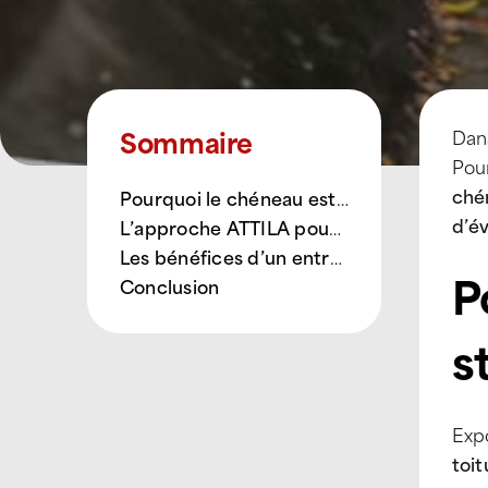
Sommaire
Dan
Pour
ché
Pourquoi le chéneau est un élément stratégique
d’é
L’approche ATTILA pour les entreprises et gestionnaires immobiliers
Les bénéfices d’un entretien régulier
P
Conclusion
s
Exp
toit