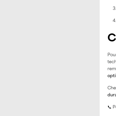
C
Pour
tech
rem
opt
Che
dur
📞 P