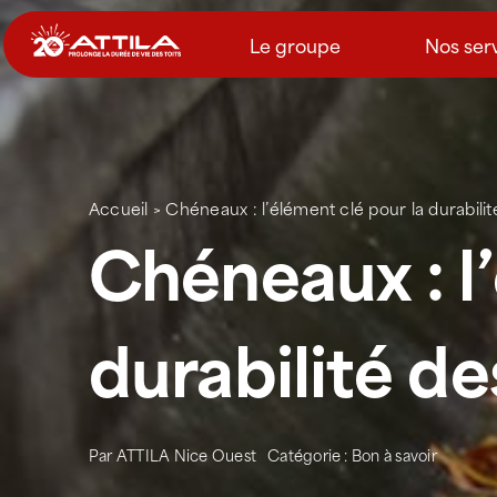
Passer
au
Le groupe
Nos ser
contenu
Accueil
>
Chéneaux : l’élément clé pour la durabili
Chéneaux : l
durabilité de
Par
ATTILA Nice Ouest
Catégorie :
Bon à savoir