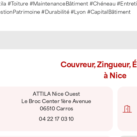
tila #Toiture #MaintenanceBâtiment #Chéneau #Entreti
stionPatrimoine #Durabilité #Lyon #CapitalBâtiment
Couvreur, Zingueur, 
à Nice
ATTILA Nice Ouest
Le Broc Center 1ère Avenue
06510 Carros
04 22 17 03 10