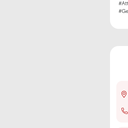
#At
#Ge