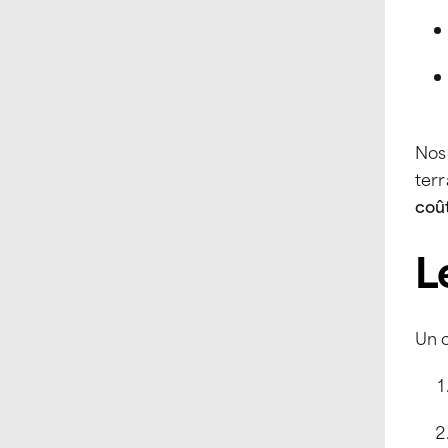
Nos
terr
coû
L
Un 