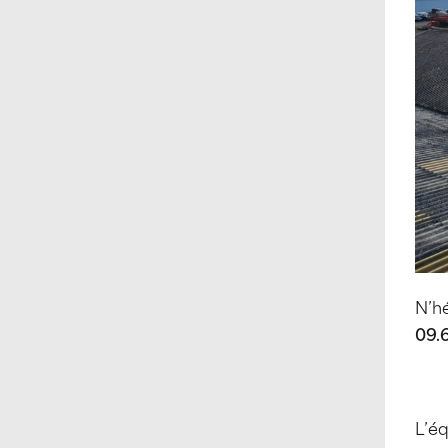
N’hé
09.6
L’éq