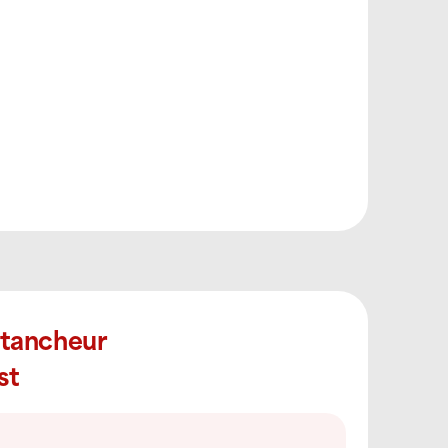
Étancheur
st