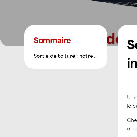
S
Sommaire
Sortie de toiture : notre intervention en images !
i
Une 
le 
Ch
maté