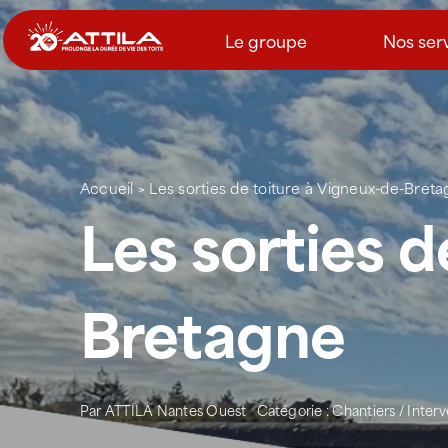
Passer
au
Le groupe
Nos ser
contenu
Accueil
>
Les sorties de toiture à Vigneux-de-Bret
Les sorties d
Bretagne
Par
ATTILA Nantes Ouest
Catégorie :
Chantiers / Inter