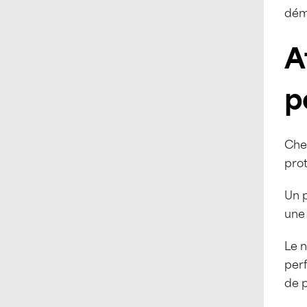
dém
A
p
Che
prot
Un 
une 
Le n
per
de p