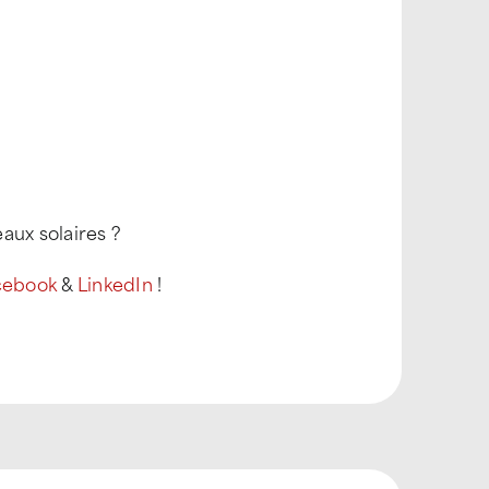
aux solaires ?
cebook
&
LinkedIn
!