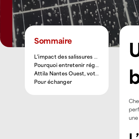
U
Sommaire
L’impact des salissures sur le rendement des panneaux solaires
Pourquoi entretenir régulièrement ses panneaux solaires ?
b
Attila Nantes Ouest, votre partenaire pour la performance de votre toiture
Pour échanger
Chez
perf
une
L