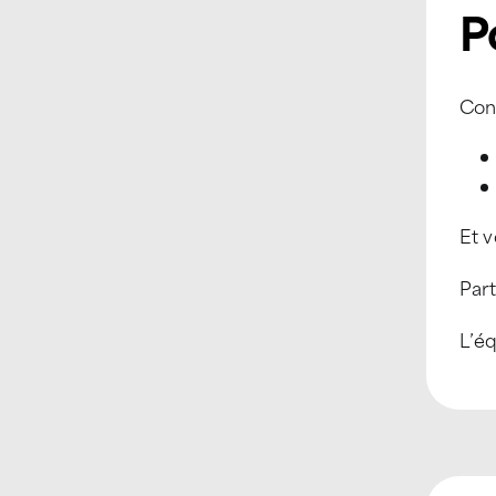
P
Con
Et v
Par
L’éq