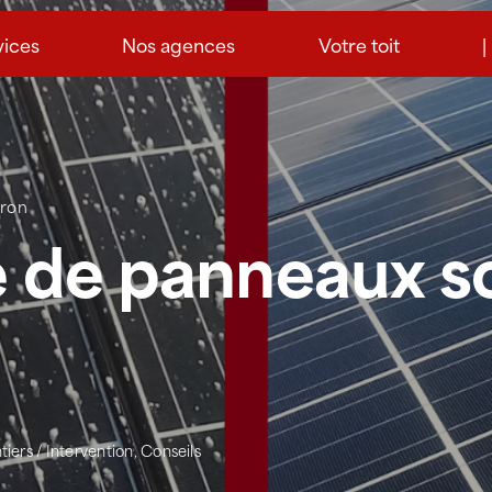
vices
Nos agences
Votre toit
|
tron
 de panneaux so
iers / Intervention
,
Conseils