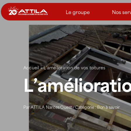
Passer
au
Le groupe
Nos ser
contenu
Accueil
>
L’amélioration de vos toitures
L’amélioratio
Par
ATTILA Nantes Ouest
Catégorie :
Bon à savoir