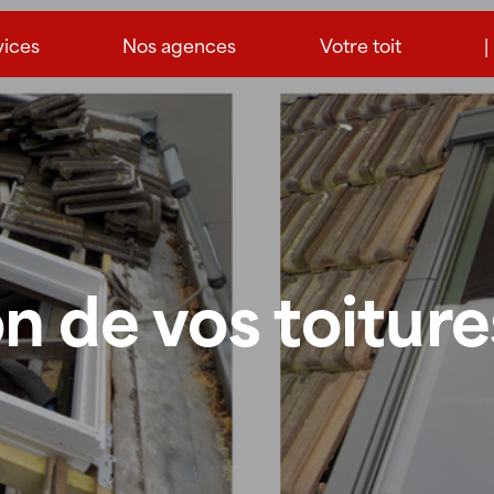
vices
Nos agences
Votre toit
|
n de vos toiture