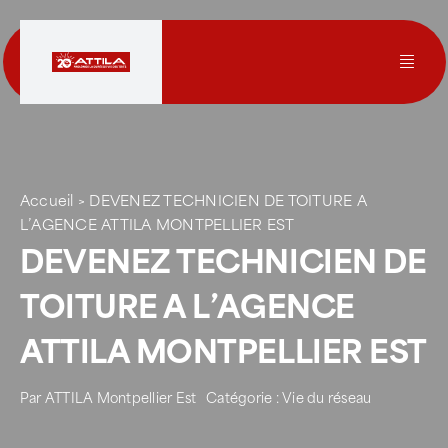
Passer
au
contenu
Toggl
Navig
Le groupe
Nos services
Accueil
>
DEVENEZ TECHNICIEN DE TOITURE A
L’AGENCE ATTILA MONTPELLIER EST
DEVENEZ TECHNICIEN DE
Nos agences
TOITURE A L’AGENCE
Votre toit
ATTILA MONTPELLIER EST
Rejoignez-nous
Par
ATTILA Montpellier Est
Catégorie :
Vie du réseau