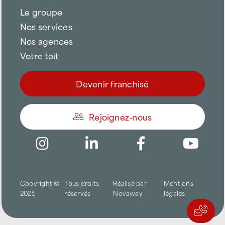
Le groupe
Nos services
Nos agences
Votre toit
Devenir franchisé
Rejoignez-nous
Être appelé
Copyright ©
Tous droits
Réalisé par
Mentions
Trouver une agence
2025
réservés
Novaway
légales