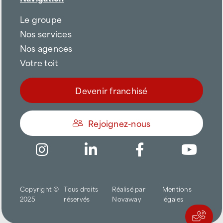
Le groupe
Nos services
Nos agences
Votre toit
Devenir franchisé
Rejoignez-nous
Être appelé
Copyright ©
Tous droits
Réalisé par
Mentions
Trouver une agence
2025
réservés
Novaway
légales