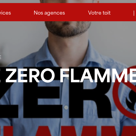
vices
Nos agences
Votre toit
|
E
LE ZERO FLAMM