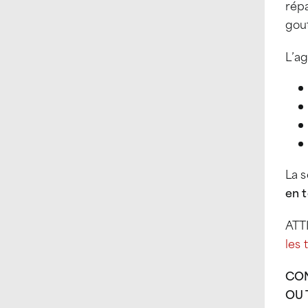
répa
gout
L’a
La s
en t
ATTI
les 
CON
OU 