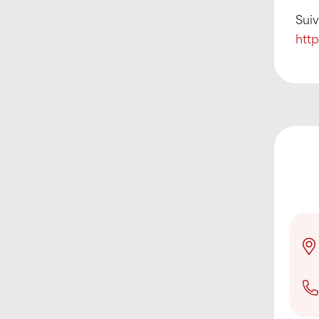
Suiv
htt