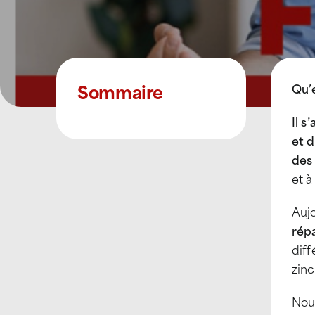
Sommaire
Qu’e
Il 
et d
des
et à
Auj
répa
diff
zinc
Nou