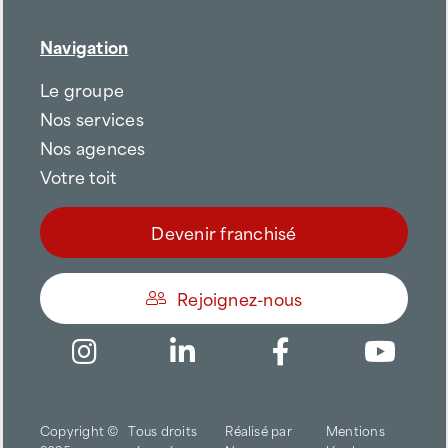
Navigation
Le groupe
Nos services
Nos agences
Votre toit
Devenir franchisé
Rejoignez-nous
Être appelé
Copyright ©
Tous droits
Réalisé par
Mentions
Trouver une agence