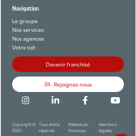
Navigation
Le groupe
Nos services
Nos agences
Votre toit
Devenir franchisé
Rejoignez-nous
Être appelé
Copyright ©
Tous droits
Réalisé par
Mentions
Trouver une agence
2025
réservés
Novaway
légales