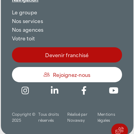
Le groupe
Nos services
Nos agences
Votre toit
Devenir franchisé
Rejoignez-nous
Être appelé
Copyright ©
Tous droits
Réalisé par
Mentions
Trouver une agence
2025
réservés
Novaway
légales