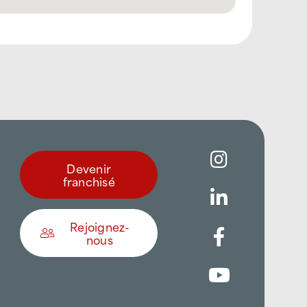
Devenir
franchisé
Rejoignez-
nous
Être appelé