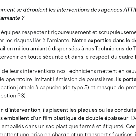
ment se déroulent les interventions des agences ATTI
’amiante ?
 équipes respectent rigoureusement et scrupuleusem
er les risques liés à l’amiante.
Notre expertise dans le d
vail en milieu amianté dispensées à nos Techniciens de
tervenir en toute sécurité et dans le respect du cadre l
 de leurs interventions nos Techniciens mettent en œuv
 opératoire limitant l’émission de poussières.
Ils port
ection jetable à capuche (de type 5) et masque de prot
ection P3).
in d’intervention, ils placent les plaques ou les condui
ls emballent d’un film plastique de double épaisseur
. D
e emballés dans un sac plastique fermé et étiqueté. Ce
mettent une prise en charge et un transport sécurisés,