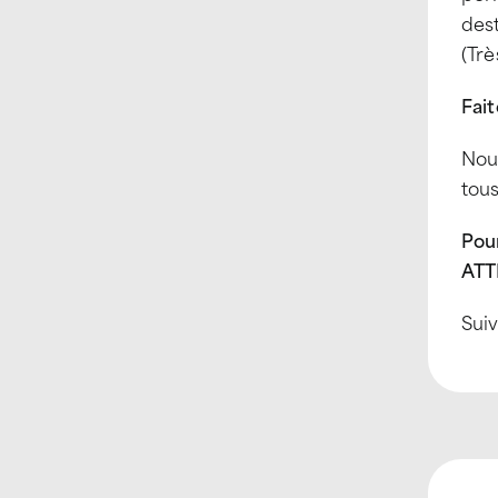
des
(Trè
Fait
Nous
tous
Pou
ATT
Sui