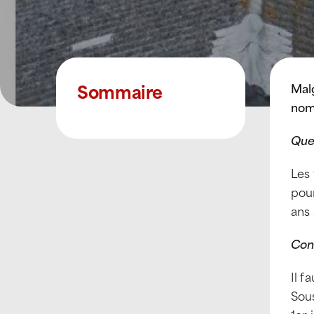
Sommaire
Mal
nom
Que
Les
pou
ans 
Conn
Il f
Sous