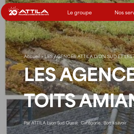
Passer
au
Le groupe
Nos ser
contenu
Accueil
>
LES AGENCES ATTILA LYON SUD ET LES
LES AGENCE
TOITS AMIA
Par
ATTILA Lyon Sud Ouest
Catégorie :
Bon à savoir