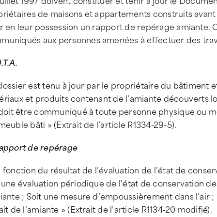
juillet 1997 doivent constituer et tenir à jour le Docum
priétaires de maisons et appartements construits avant
ir en leur possession un rapport de repérage amiante.
muniqués aux personnes amenées à effectuer des trav
.T.A.
ossier est tenu à jour par le propriétaire du bâtiment et
riaux et produits contenant de l’amiante découverts lor
l doit être communiqué à toute personne physique ou mo
meuble bâti » (Extrait de l’article R1334-29-5).
rapport de repérage
 fonction du résultat de l’évaluation de l’état de conse
 une évaluation périodique de l’état de conservation d
iante ; Soit une mesure d’empoussièrement dans l’air ;
ait de l’amiante » (Extrait de l’article R1134-20 modifié).