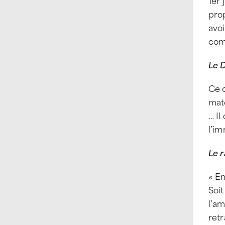
1er 
pro
avo
com
Le D
Ce d
maté
… I
l’im
Le 
« En
Soit
l’am
retr