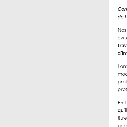
Com
de l
Nos
évit
tra
d’in
Lors
mode
prot
prot
En f
qu’i
êtr
per