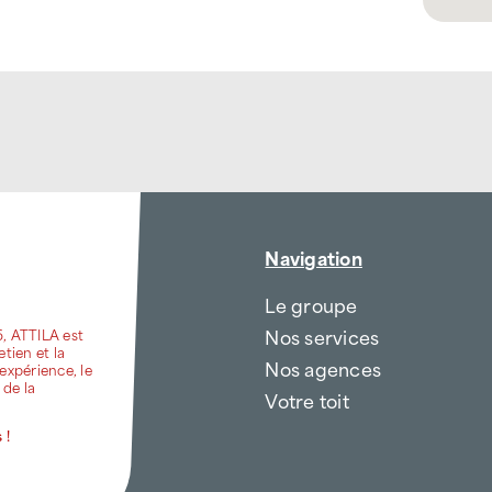
Navigation
Le groupe
Nos services
6, ATTILA est
etien et la
Nos agences
expérience, le
 de la
Votre toit
 !