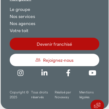
Le groupe
Nos services
Nos agences
Votre toit
Devenir franchisé
Rejoignez-nous
Être appelé
Copyright ©
Tous droits
Réalisé par
Mentions
Trouver une agence
2025
réservés
Novaway
légales