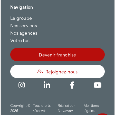
Navigation
Le groupe
Nos services
Nos agences
Votre toit
Devenir franchisé
Rejoignez-nous
Être appelé
Copyright ©
Tous droits
Réalisé par
Mentions
Trouver une agence
2025
réservés
Novaway
légales