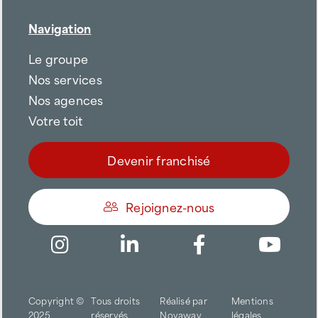
Navigation
Le groupe
Nos services
Nos agences
Votre toit
Devenir franchisé
Rejoignez-nous
Être appelé
Copyright ©
Tous droits
Réalisé par
Mentions
Trouver une agence
2025
réservés
Novaway
légales