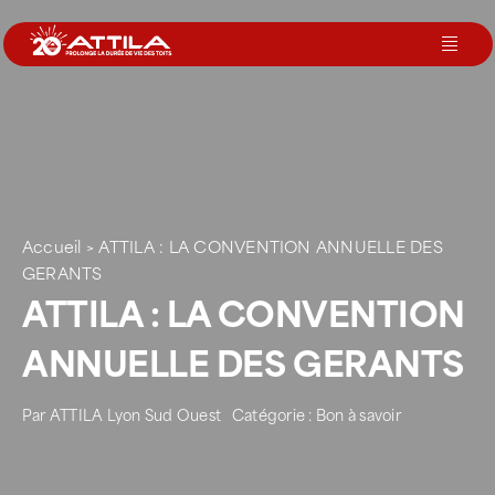
Passer
au
Toggl
contenu
Navig
Le groupe
Nos services
Accueil
>
ATTILA : LA CONVENTION ANNUELLE DES
Nos agences
GERANTS
ATTILA : LA CONVENTION
Votre toit
ANNUELLE DES GERANTS
Par
ATTILA Lyon Sud Ouest
Catégorie :
Bon à savoir
Rejoignez-nous
Devenir Franchisé