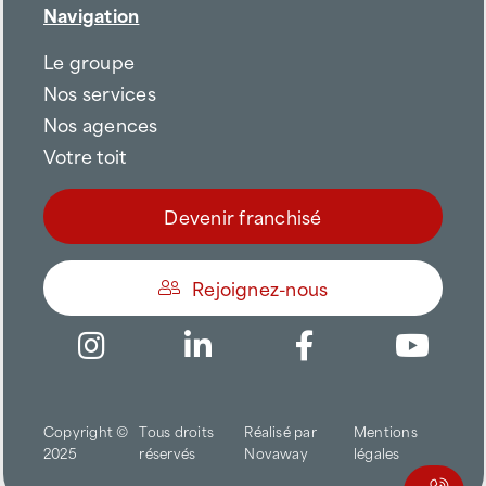
Navigation
Le groupe
Nos services
Nos agences
Votre toit
Devenir franchisé
Rejoignez-nous
Être appelé
Copyright ©
Tous droits
Réalisé par
Mentions
Trouver une agence
2025
réservés
Novaway
légales