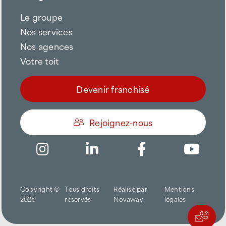
Le groupe
Nos services
Nos agences
Votre toit
Devenir franchisé
Rejoignez-nous
Être appelé
Copyright ©
Tous droits
Réalisé par
Mentions
Trouver une agence
2025
réservés
Novaway
légales