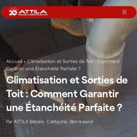
Passer
au
Toggl
contenu
Navig
Le groupe
Nos services
Accueil
>
Climatisation et Sorties de Toit : Comment
Garantir une Étanchéité Parfaite ?
Nos agences
Climatisation et Sorties de
Toit : Comment Garantir
Votre toit
une Étanchéité Parfaite ?
Rejoignez-nous
Par
ATTILA Béziers
Catégorie :
Bon à savoir
Devenir Franchisé