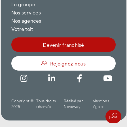
Le groupe
Nos services
Nos agences
Votre toit
Devenir franchisé
Rejoignez-nous
Être appelé
Copyright ©
Tous droits
Réalisé par
Mentions
Trouver une agence
2025
réservés
Novaway
légales