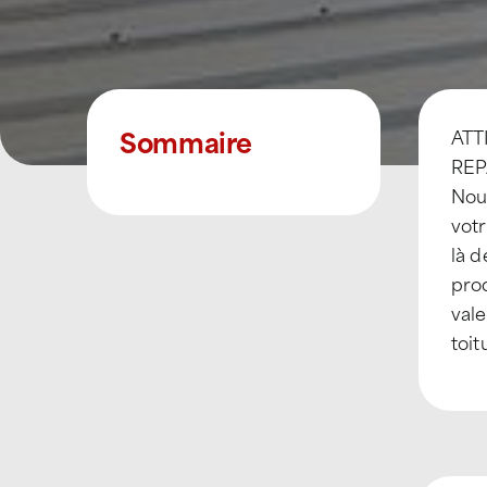
Sommaire
ATTI
REPA
Nou
votr
là d
prod
vale
toit