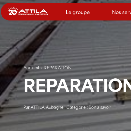
Passer
au
Le groupe
Nos ser
contenu
Accueil
>
REPARATION
REPARATIO
Par
ATTILA Aubagne
Catégorie :
Bon à savoir