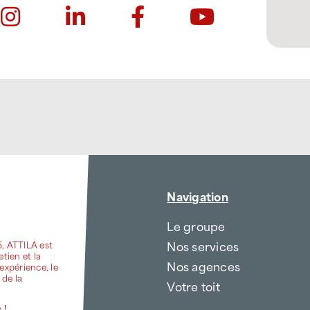
Navigation
Le groupe
Nos services
6, ATTILA est
etien et la
Nos agences
expérience, le
 de la
Votre toit
 !