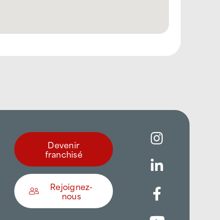
Devenir
franchisé
Rejoignez-
nous