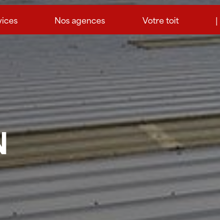
vices
Nos agences
Votre toit
|
N