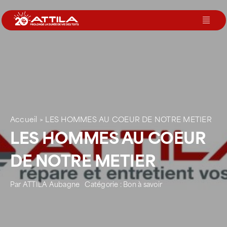
Passer
au
Toggl
contenu
Navig
Le groupe
Nos services
Accueil
>
LES HOMMES AU COEUR DE NOTRE METIER
Nos agences
LES HOMMES AU COEUR
DE NOTRE METIER
Votre toit
Par
ATTILA Aubagne
Catégorie :
Bon à savoir
Rejoignez-nous
Devenir Franchisé