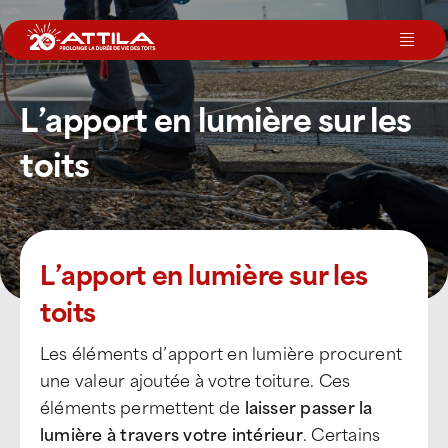
Passer
au
Toggl
contenu
Navig
L’apport en lumière sur les
Le groupe
toits
Nos services
Nos agences
L’apport en lumière sur les
toits
Votre toit
Les éléments d’apport en lumière procurent
Rejoignez-nous
une valeur ajoutée à votre toiture. Ces
éléments permettent de
laisser passer la
lumière à travers votre intérieur
. Certains
Devenir Franchisé