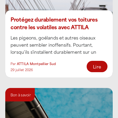
Protégez durablement vos toitures
contre les volatiles avec ATTILA
Montpellier Sud
Les pigeons, goélands et autres oiseaux
peuvent sembler inoffensifs. Pourtant,
lorsqu'ils s'installent durablement sur un
bâtiment professionnel, ils deviennent une
Par
ATTILA Montpellier Sud
véritable source [...]
Lire
29 juillet 2026
Bon à savoir