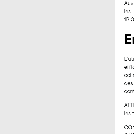
Aux
les 
1B-3
E
L’ut
effi
coll
des 
cont
ATTI
les 
CON