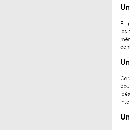
Un
En 
les 
mêm
cont
Un
Ce v
pour
idéa
inte
Un