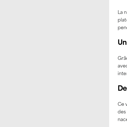
La n
plat
pend
Un
Grâc
avec
inte
De
Ce 
des
nace