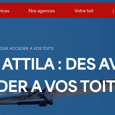
vices
Nos agences
Votre toit
|
POUR ACCEDER A VOS TOITS
 ATTILA : DES 
ER A VOS TOI