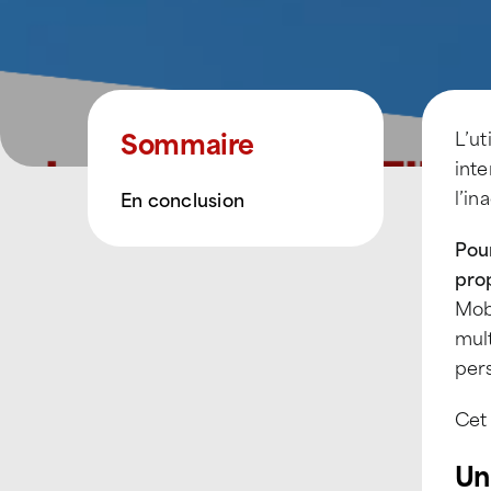
Sommaire
L’ut
inte
l’in
En conclusion
Pour
pro
Mobi
mult
pers
Cet 
Un