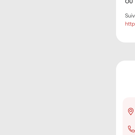
OU 
Suiv
htt