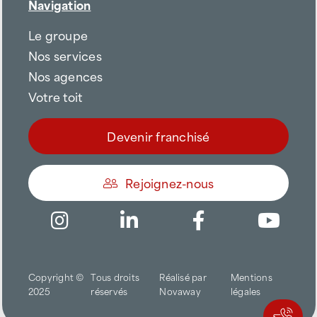
Navigation
Le groupe
Nos services
Nos agences
Votre toit
Devenir franchisé
Rejoignez-nous
Être appelé
Copyright ©
Tous droits
Réalisé par
Mentions
Trouver une agence
2025
réservés
Novaway
légales