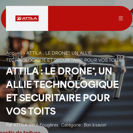
Passer
au
contenu
Toggl
Navig
Le groupe
Accueil
>
ATTILA : LE DRONE*, UN ALLIE
Nos services
TECHNOLOGIQUE ET SECURITAIRE POUR VOS TOITS
ATTILA : LE DRONE*, UN
Nos agences
ALLIE TECHNOLOGIQUE
ET SECURITAIRE POUR
Votre toit
VOS TOITS
Rejoignez-nous
Par
ATTILA Vitré-Fougères
Catégorie :
Bon à savoir