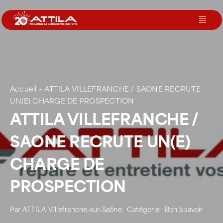
Passer
au
Toggl
contenu
Navig
Le groupe
Nos services
Accueil
>
ATTILA VILLEFRANCHE / SAONE RECRUTE
UN(E) CHARGE DE PROSPECTION
ATTILA VILLEFRANCHE /
Nos agences
SAONE RECRUTE UN(E)
Votre toit
CHARGE DE
PROSPECTION
Rejoignez-nous
Par
ATTILA Villefranche-sur-Saône
Catégorie :
Bon à savoir
Devenir Franchisé