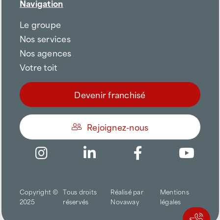
Navigation
Le groupe
Nos services
Nos agences
Votre toit
Devenir franchisé
Rejoignez-nous
Être appelé
Copyright ©
Tous droits
Réalisé par
Mentions
Trouver une agence
2025
réservés
Novaway
légales