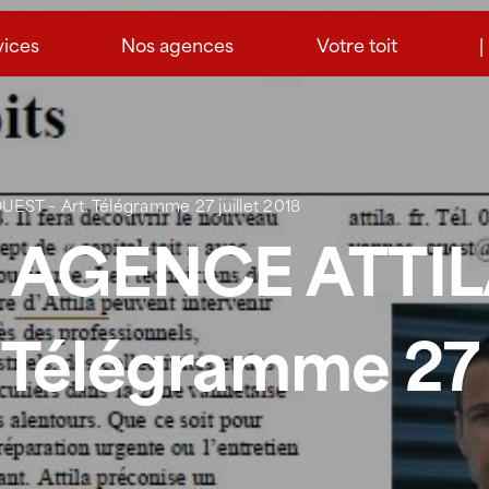
vices
Nos agences
Votre toit
|
 – Art. Télégramme 27 juillet 2018
 AGENCE ATTI
 Télégramme 27 j