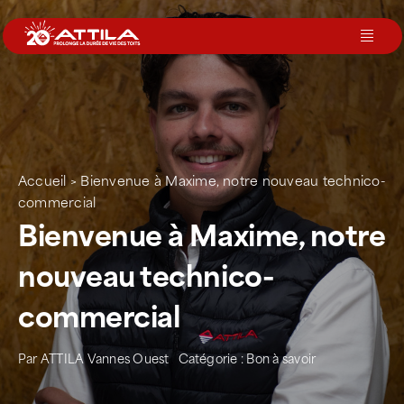
Passer
au
Toggl
contenu
Navig
Le groupe
Nos services
Accueil
>
Bienvenue à Maxime, notre nouveau technico-
commercial
Nos agences
Bienvenue à Maxime, notre
nouveau technico-
Votre toit
commercial
Rejoignez-nous
Par
ATTILA Vannes Ouest
Catégorie :
Bon à savoir
Devenir Franchisé