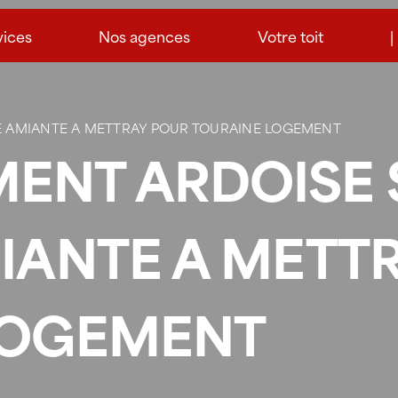
vices
Nos agences
Votre toit
|
E AMIANTE A METTRAY POUR TOURAINE LOGEMENT
ENT ARDOISE 
IANTE A METT
LOGEMENT