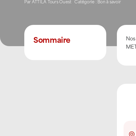
Par
ATTILA Tours Ouest
Catégorie :
Bon à savoir
Sommaire
Nos
MET