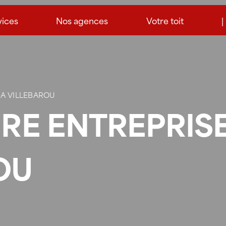
vices
Nos agences
Votre toit
|
 A VILLEBAROU
URE ENTREPRIS
OU