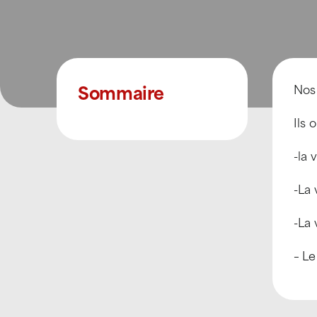
Sommaire
Nos
Ils 
-la 
-La 
-La 
– Le