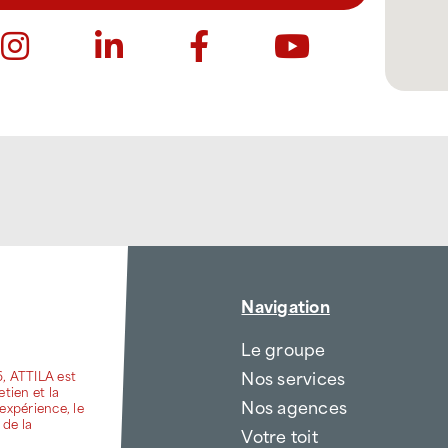
Navigation
Le groupe
Nos services
6, ATTILA est
etien et la
Nos agences
expérience, le
 de la
Votre toit