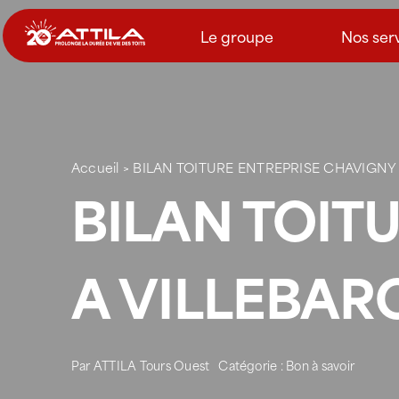
Passer
au
Le groupe
Nos ser
contenu
Accueil
>
BILAN TOITURE ENTREPRISE CHAVIGNY
BILAN TOIT
A VILLEBAR
Par
ATTILA Tours Ouest
Catégorie :
Bon à savoir