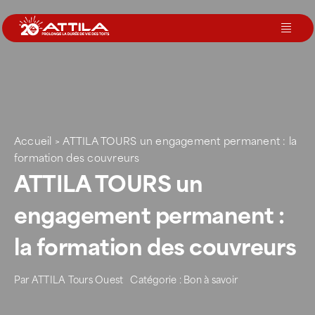
Passer
au
Toggl
contenu
Navig
Le groupe
Nos services
Accueil
>
ATTILA TOURS un engagement permanent : la
formation des couvreurs
Nos agences
ATTILA TOURS un
engagement permanent :
Votre toit
la formation des couvreurs
Rejoignez-nous
Par
ATTILA Tours Ouest
Catégorie :
Bon à savoir
Devenir Franchisé