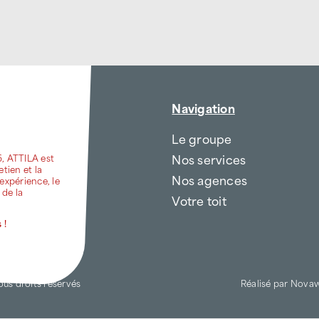
Navigation
Le groupe
Nos services
6, ATTILA est
etien et la
Nos agences
expérience, le
 de la
Votre toit
 !
ous droits réservés
Réalisé par
Nova