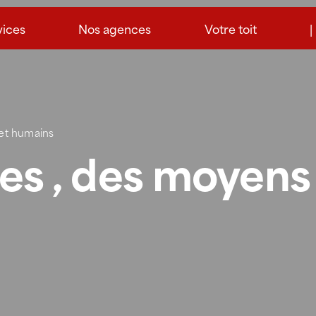
vices
Nos agences
Votre toit
|
 et humains
iles , des moyen