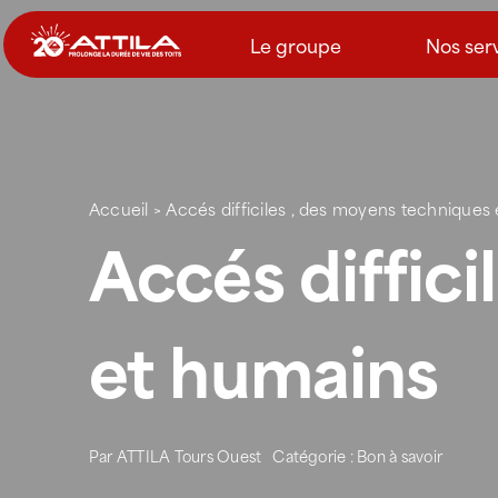
Passer
au
Le groupe
Nos ser
contenu
Accueil
>
Accés difficiles , des moyens techniques
Accés diffic
et humains
Par
ATTILA Tours Ouest
Catégorie :
Bon à savoir