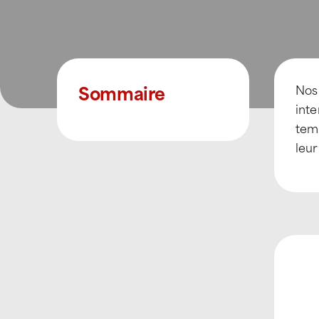
Sommaire
Nos 
inte
tem
leur