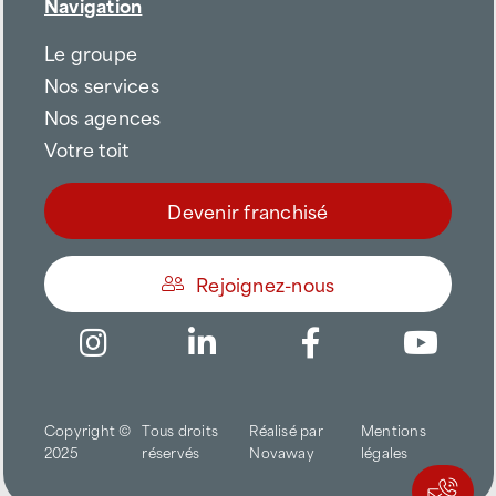
Navigation
Le groupe
Nos services
Nos agences
Votre toit
Devenir franchisé
Rejoignez-nous
Être appelé
Copyright ©
Tous droits
Réalisé par
Mentions
Trouver une agence
2025
réservés
Novaway
légales