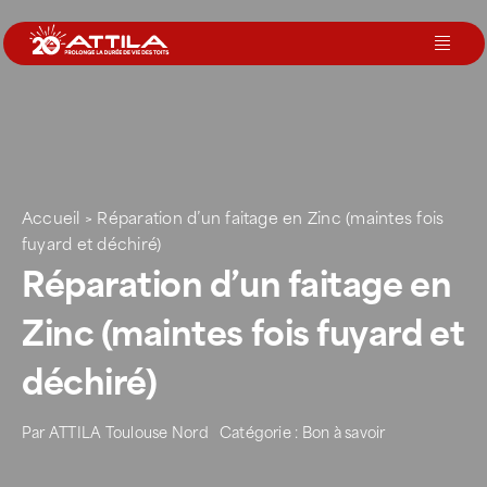
Passer
au
Toggl
contenu
Navig
Le groupe
Nos services
Accueil
>
Réparation d’un faitage en Zinc (maintes fois
fuyard et déchiré)
Nos agences
Réparation d’un faitage en
Zinc (maintes fois fuyard et
Votre toit
déchiré)
Rejoignez-nous
Par
ATTILA Toulouse Nord
Catégorie :
Bon à savoir
Devenir Franchisé