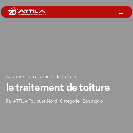
Passer
au
Toggl
contenu
Navig
Le groupe
Nos services
Nos agences
Accueil
>
le traitement de toiture
le traitement de toiture
Votre toit
Par
ATTILA Toulouse Nord
Catégorie :
Bon à savoir
Rejoignez-nous
Devenir Franchisé