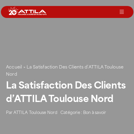
Passer
au
Toggl
contenu
Navig
Le groupe
Nos services
Accueil
>
La Satisfaction Des Clients d’ATTILA Toulouse
Nos agences
Nord
La Satisfaction Des Clients
Votre toit
d’ATTILA Toulouse Nord
Par
ATTILA Toulouse Nord
Catégorie :
Bon à savoir
Rejoignez-nous
Devenir Franchisé