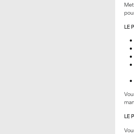
Mett
pou
LE 
Vou
man
LE 
Vou