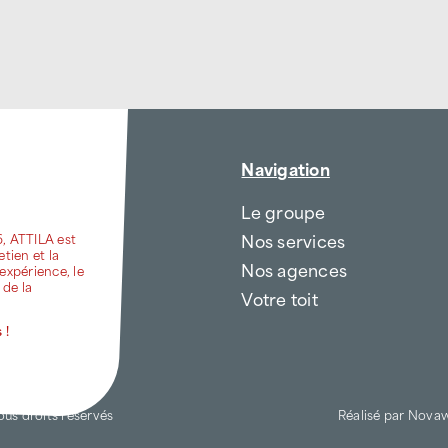
Navigation
Le groupe
Nos services
6, ATTILA est
etien et la
Nos agences
expérience, le
 de la
Votre toit
 !
ous droits réservés
Réalisé par
Nova