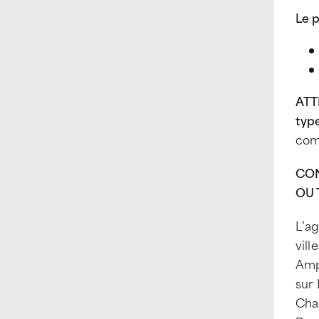
Le p
ATTI
type
com
CON
OU 
L’a
vill
Ampl
sur 
Cha