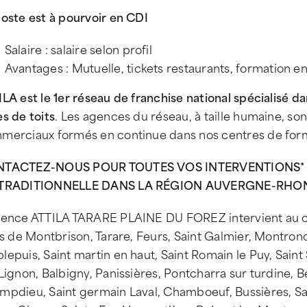
oste est à pourvoir en CDI
Salaire : salaire selon profil
Avantages : Mutuelle, tickets restaurants, formation e
LA est le 1er réseau de franchise national spécialisé dan
s de toits
. Les agences du réseau, à taille humaine, s
merciaux formés en continue dans nos centres de form
TACTEZ-NOUS POUR TOUTES VOS INTERVENTIONS* S
TRADITIONNELLE DANS LA RÉGION AUVERGNE-RHONE-
gence ATTILA TARARE PLAINE DU FOREZ intervient au c
es de Montbrison, Tarare, Feurs, Saint Galmier, Montrond
epuis, Saint martin en haut, Saint Romain le Puy, Sain
Lignon, Balbigny, Panissières, Pontcharra sur turdine, 
mpdieu, Saint germain Laval, Chamboeuf, Bussières, Sa