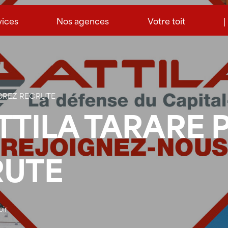
vices
Nos agences
Votre toit
|
FOREZ RECRUTE
TTILA TARARE 
RUTE
oir