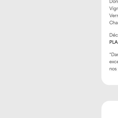
Donz
Vign
Ver
Cha
Déco
PLA
*Da
exce
nos 