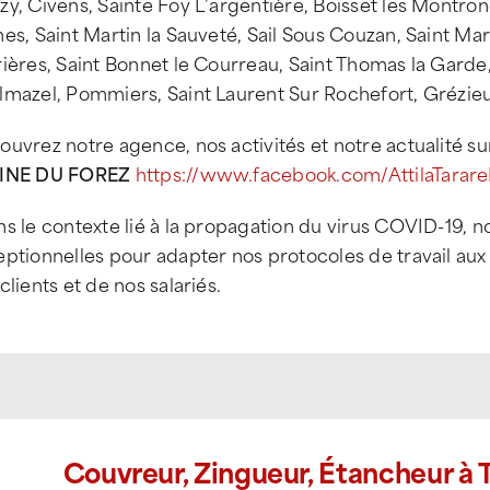
y, Civens, Sainte Foy L’argentière, Boisset les Montron
es, Saint Martin la Sauveté, Sail Sous Couzan, Saint Mar
rières, Saint Bonnet le Courreau, Saint Thomas la Gard
lmazel, Pommiers, Saint Laurent Sur Rochefort, Grézieu
uvrez notre agence, nos activités et notre actualité su
INE DU FOREZ
https://www.facebook.com/AttilaTarar
ns le contexte lié à la propagation du virus COVID-19,
ptionnelles pour adapter nos protocoles de travail aux 
clients et de nos salariés.
Couvreur, Zingueur, Étancheur à T