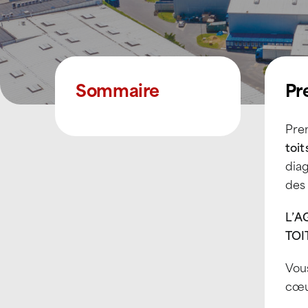
Sommaire
Pr
Pre
toit
diag
des 
L’A
TOI
Vous
cœu