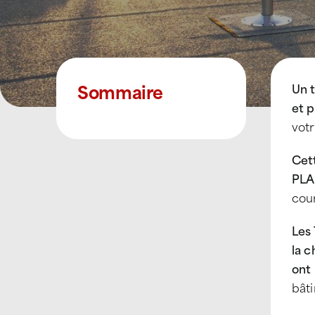
Sommaire
Un t
et p
votr
Cet
PLA
cour
Les
la c
ont 
bâti