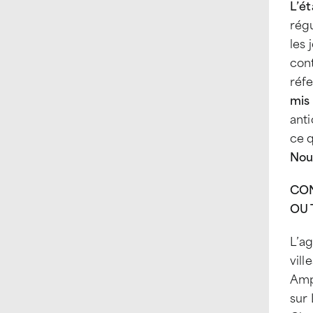
L’ét
régu
les 
cont
réfe
mis 
ant
ce q
Nous
CON
OU 
L’a
vill
Ampl
sur 