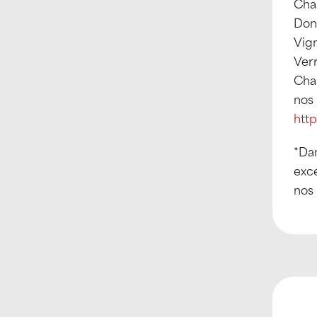
Cha
Donz
Vign
Ver
Cha
nos
htt
*Da
exce
nos 