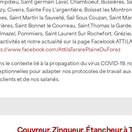
mpdieu, Saint germain Laval, Chamboeuf, Bussières, Sa
y, Civens, Sainte Foy L’argentière, Boisset les Montron
es, Saint Martin la Sauveté, Sail Sous Couzan, Saint Mar
rières, Saint Bonnet le Courreau, Saint Thomas la Gard
lmazel, Pommiers, Saint Laurent Sur Rochefort, Grézie
 activités et notre actualité sur la page Facebook AT
ps://www.facebook.com/AttilaTararePlaineDuForez
ns le contexte lié à la propagation du virus COVID-19,
ptionnelles pour adapter nos protocoles de travail aux 
clients et de nos salariés.
Couvreur, Zingueur, Étancheur à T