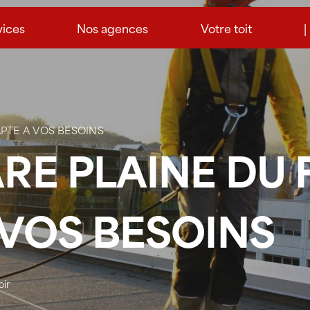
vices
Nos agences
Votre toit
|
APTE A VOS BESOINS
ARE PLAINE DU
 VOS BESOINS
oir