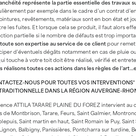
anchéité représente la partie essentielle des travaux su
lièrement par exemple dans le cadre d’un contrat d’ent
jointures, revêtements, matériaux sont en bon état et j
re les fuites. Et lorsque cela se produit, il faut alors 
ction partielle si le nombre de défauts est trop import
toute son expertise au service de ce client
pour remettr
iciper d’éventuels dégâts notamment en cas de pluie ou
ui touche à votre toit doit être réalisé, vérifié et entre
 réalisons toutes ces actions dans les règles de l’art…e
TACTEZ-NOUS POUR TOUTES VOS INTERVENTIONS* S
TRADITIONNELLE DANS LA RÉGION AUVERGNE-RHONE-
gence ATTILA TARARE PLAINE DU FOREZ intervient au c
es de Montbrison, Tarare, Feurs, Saint Galmier, Montrond
epuis, Saint martin en haut, Saint Romain le Puy, Sain
Lignon, Balbigny, Panissières, Pontcharra sur turdine, 