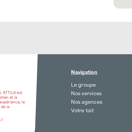
Navigation
Le groupe
Nos services
6, ATTILA est
etien et la
Nos agences
expérience, le
 de la
Votre toit
 !