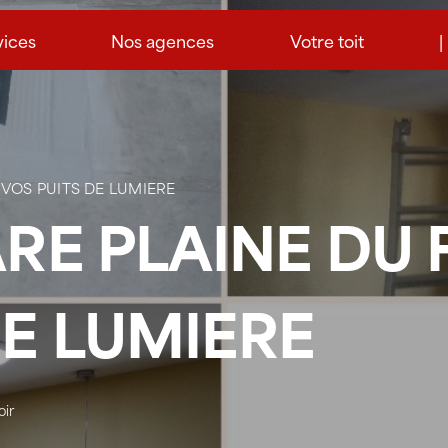
vices
Nos agences
Votre toit
|
 VOS PUITS DE LUMIERE
ARE PLAINE DU
DE LUMIERE
oir