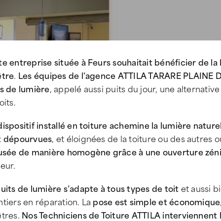
e entreprise située à Feurs souhaitait bénéficier de la
être
.
Les équipes de l’agence ATTILA TARARE PLAINE DU
ts de lumière
, appelé aussi puits du jour, une alternat
oits.
ispositif installé en toiture achemine la lumière nature
t dépourvues
, et éloignées de la toiture ou des autres 
fusée de manière homogène grâce à une ouverture zéni
eur.
uits de lumière s’adapte à tous types de toit
et aussi b
tiers en réparation. La
pose est simple et économique
êtres.
Nos Techniciens de Toiture ATTILA interviennent 