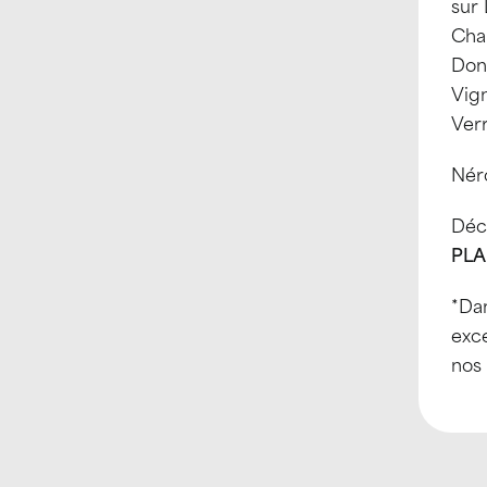
sur 
Cha
Donz
Vign
Ver
Nér
Déco
PLA
*Da
exce
nos 