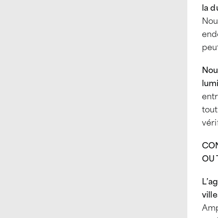
la d
No
end
peu
Nous
lum
entr
tou
véri
CON
OU 
L’a
vill
Ampl