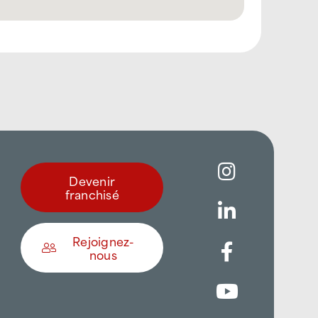
Devenir
franchisé
Rejoignez-
nous
Être appelé