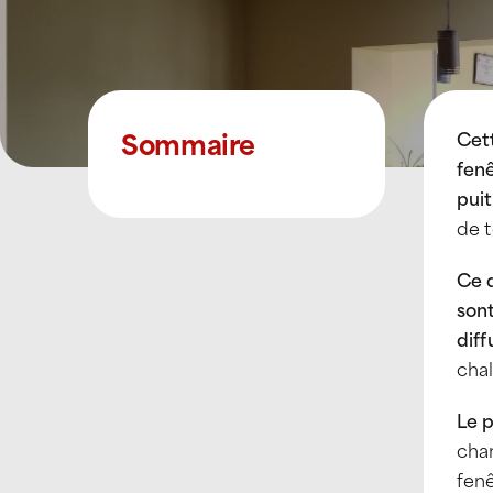
Sommaire
Cett
fen
pui
de t
Ce d
son
dif
chal
Le p
chan
fen