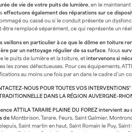
urée de vie de votre puits de lumière
, en le maintenant
us
effectuons également des réparations sur ce disposit
ommagé ou cassé ou si le conduit présente un dysfon
t-être remplacé séparément, ce qui représente un réel
 veillons en particulier à ce que le dôme en toiture r
ière par un nettoyage régulier de sa surface
. Nous
surv
e le puits de lumière et la toiture, et
intervenons si néc
tes les zones défectueuses. Pour ces équipements, ATT
fications au moins une fois par an dans le cadre d’un co
TACTEZ-NOUS POUR TOUTES VOS INTERVENTIONS* S
TRADITIONNELLE DANS LA RÉGION AUVERGNE-RHONE-
gence ATTILA TARARE PLAINE DU FOREZ intervient au c
es de
Montbrison, Tarare, Feurs, Saint Galmier, Montrond
epuis, Saint martin en haut, Saint Romain le Puy, Sain