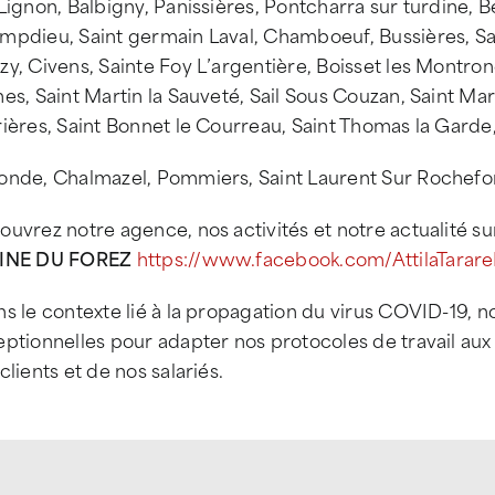
Lignon, Balbigny, Panissières, Pontcharra sur turdine, 
mpdieu, Saint germain Laval, Chamboeuf, Bussières, Sa
y, Civens, Sainte Foy L’argentière, Boisset les Montron
es, Saint Martin la Sauveté, Sail Sous Couzan, Saint Mar
rières, Saint Bonnet le Courreau, Saint Thomas la Gard
onde, Chalmazel, Pommiers, Saint Laurent Sur Rochefor
uvrez notre agence, nos activités et notre actualité su
INE DU FOREZ
https://www.facebook.com/AttilaTarar
ns le contexte lié à la propagation du virus COVID-19,
ptionnelles pour adapter nos protocoles de travail aux 
clients et de nos salariés.