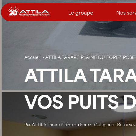
Passer
au
Le groupe
Nos ser
contenu
Accueil
>
ATTILA TARARE PLAINE DU FOREZ POSE
ATTILA TAR
VOS PUITS 
Par
ATTILA Tarare Plaine du Forez
Catégorie :
Bon à sav