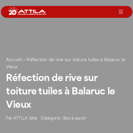
Passer
au
Toggl
contenu
Navig
Le groupe
Nos services
Accueil
>
Réfection de rive sur toiture tuiles à Balaruc le
Vieux
Nos agences
Réfection de rive sur
toiture tuiles à Balaruc le
Votre toit
Vieux
Rejoignez-nous
Par
ATTILA Sète
Catégorie :
Bon à savoir
Devenir Franchisé