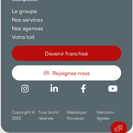
Le groupe
Nos services
Nos agences
Votre toit
Devenir franchisé
Rejoignez-nous
Être appelé
Copyright ©
Tous droits
Réalisé par
Mentions
Trouver une agence
2025
réservés
Novaway
légales