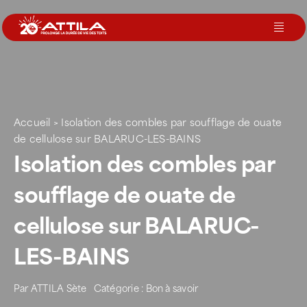
Passer
au
Toggl
contenu
Navig
Le groupe
Nos services
Accueil
>
Isolation des combles par soufflage de ouate
de cellulose sur BALARUC-LES-BAINS
Isolation des combles par
Nos agences
soufflage de ouate de
Votre toit
cellulose sur BALARUC-
LES-BAINS
Rejoignez-nous
Par
ATTILA Sète
Catégorie :
Bon à savoir
Devenir Franchisé