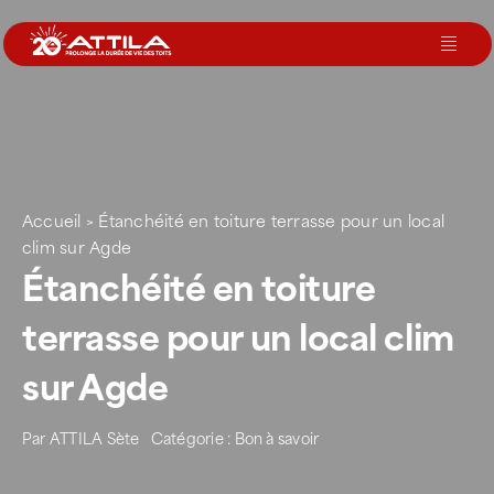
Passer
au
Toggl
contenu
Navig
Le groupe
Nos services
Accueil
>
Étanchéité en toiture terrasse pour un local
clim sur Agde
Nos agences
Étanchéité en toiture
terrasse pour un local clim
Votre toit
sur Agde
Rejoignez-nous
Par
ATTILA Sète
Catégorie :
Bon à savoir
Devenir Franchisé