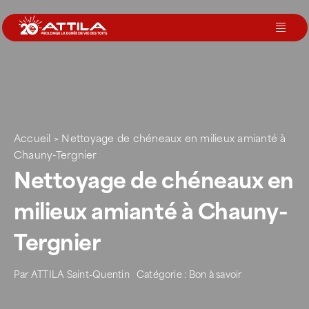
Passer
au
Toggl
contenu
Navig
Le groupe
Nos services
Accueil
>
Nettoyage de chéneaux en milieux amianté à
Chauny-Tergnier
Nos agences
Nettoyage de chéneaux en
milieux amianté à Chauny-
Votre toit
Tergnier
Rejoignez-nous
Par
ATTILA Saint-Quentin
Catégorie :
Bon à savoir
Devenir Franchisé