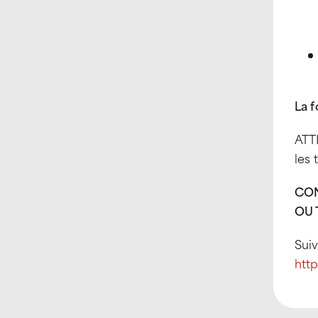
La f
ATTI
les 
CON
OU 
Suiv
htt