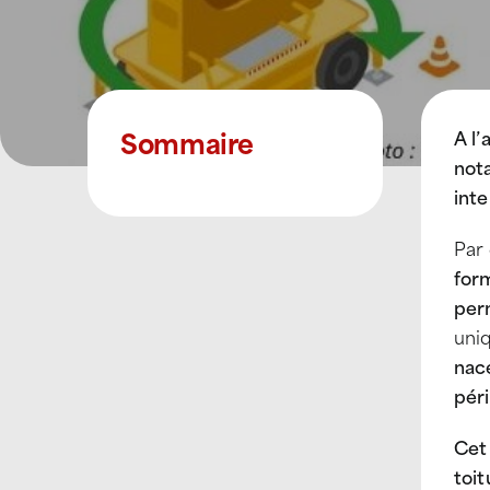
Sommaire
A l
not
inte
Par
form
per
uniq
nace
pér
Cet 
toit