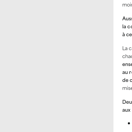
moi
Auss
la c
à ce
La 
cha
ens
au 
de 
mise
Deu
aux 