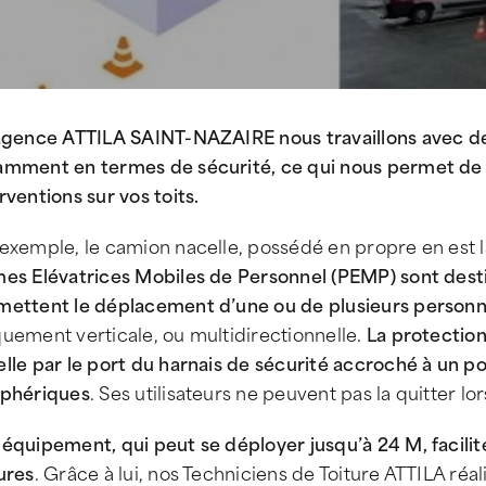
’agence ATTILA SAINT-NAZAIRE nous travaillons avec de
amment en termes de sécurité, ce qui nous permet de fa
rventions sur vos toits.
 exemple, le camion nacelle, possédé en propre en est 
es Elévatrices Mobiles de Personnel (PEMP) sont destin
mettent le déplacement d’une ou de plusieurs personne
uement verticale, ou multidirectionnelle.
La protection
lle par le port du harnais de sécurité accroché à un p
iphériques
. Ses utilisateurs ne peuvent pas la quitter lo
équipement, qui peut se déployer jusqu’à 24 M, facilite
ures
. Grâce à lui, nos Techniciens de Toiture ATTILA réa