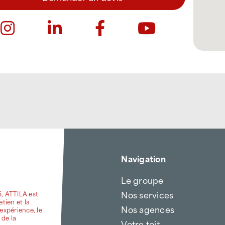
Navigation
Le groupe
Nos services
6, ATTILA est
etien et la
Nos agences
expérience, le
 de la
Votre toit