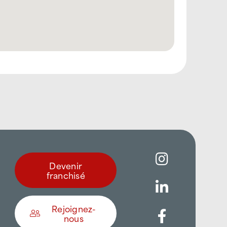
Devenir
franchisé
Rejoignez-
nous