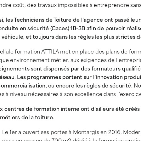
ndre coût, des travaux impossibles à entreprendre san
i, les Techniciens de Toiture de l’agence ont passé leur
onduite en sécurité (Caces) 1B-3B afin de pouvoir réalis
 véhicule, et toujours dans les règles les plus strictes 
cellule formation ATTILA met en place des plans de for
que environnement métier, aux exigences de l’entrepris
eignements sont dispensés par des formateurs qualifié
réseau
.
Les programmes portent sur l’innovation produ
commercialisation, ou encore les règles de sécurité
. N
s à niveau nécessaires à son excellence dans l’exercic
x centres de formation interne ont d’ailleurs été créé
métiers de la toiture.
Le 1er a ouvert ses portes à Montargis en 2016. Moderne 
dans un espace de 700 m2 dédié à la formation pratique