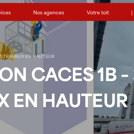
vices
Nos agences
Votre toit
|
ES TRAVAUX EN HAUTEUR
ON CACES 1B –
X EN HAUTEUR