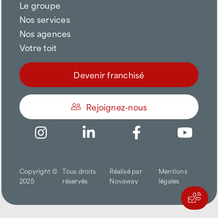
Le groupe
Nos services
Nos agences
Votre toit
Devenir franchisé
Rejoignez-nous
Être appelé
Copyright ©
Tous droits
Réalisé par
Mentions
Trouver une agence
2025
réservés
Novaway
légales